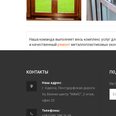
Наша команда выполняет весь комплекс услуг дл
и качественный
ремонт
металлопластиковых око
КОНТАКТЫ
ПО
Наш адрес:
Не 
г. Одесса, Люстдорфская дорога
3а, Бизнес-центр "МАИС", 2 этаж,
офис 23
Телефоны:
+38 (048) 798 76 49