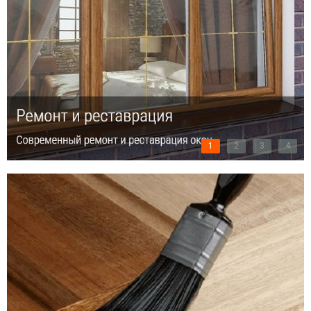
1
2
3
4