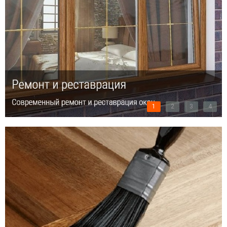
1
2
3
4