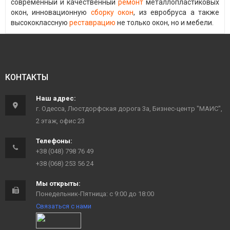
современный и качественный
ремонт
металлопластиковых
окон, инновационную
сборку окон
, из евробруса а также
высококлассную
реставрацию
не только окон, но и мебели.
КОНТАКТЫ
Наш адрес:
г. Одесса, Люстдорфская дорога 3а, Бизнес-центр "МАИС",
2 этаж, офис 23
Телефоны:
+38 (048) 798 76 49
+38 (068) 253 56 24
Мы открыты:
Понедельник-Пятница: с 9:00 до 18:00
Связаться с нами