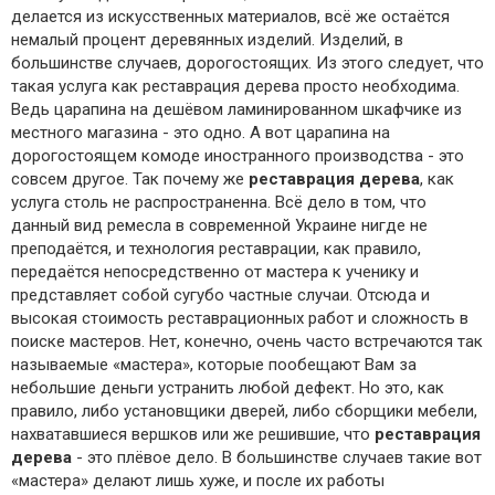
делается из искусственных материалов, всё же остаётся
немалый процент деревянных изделий. Изделий, в
большинстве случаев, дорогостоящих. Из этого следует, что
такая услуга как реставрация дерева просто необходима.
Ведь царапина на дешёвом ламинированном шкафчике из
местного магазина - это одно. А вот царапина на
дорогостоящем комоде иностранного производства - это
совсем другое. Так почему же
реставрация дерева
, как
услуга столь не распространенна. Всё дело в том, что
данный вид ремесла в современной Украине нигде не
преподаётся, и технология реставрации, как правило,
передаётся непосредственно от мастера к ученику и
представляет собой сугубо частные случаи. Отсюда и
высокая стоимость реставрационных работ и сложность в
поиске мастеров. Нет, конечно, очень часто встречаются так
называемые «мастера», которые пообещают Вам за
небольшие деньги устранить любой дефект. Но это, как
правило, либо установщики дверей, либо сборщики мебели,
нахватавшиеся вершков или же решившие, что
реставрация
дерева
- это плёвое дело. В большинстве случаев такие вот
«мастера» делают лишь хуже, и после их работы